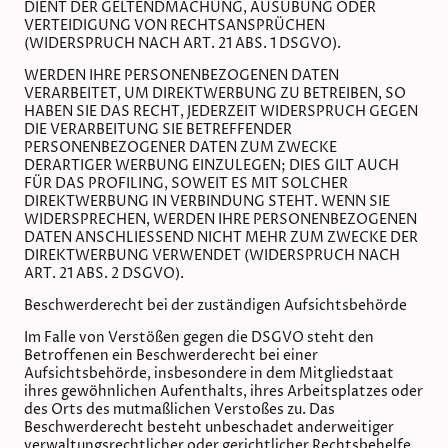
DIENT DER GELTENDMACHUNG, AUSÜBUNG ODER
VERTEIDIGUNG VON RECHTSANSPRÜCHEN
(WIDERSPRUCH NACH ART. 21 ABS. 1 DSGVO).
WERDEN IHRE PERSONENBEZOGENEN DATEN
VERARBEITET, UM DIREKTWERBUNG ZU BETREIBEN, SO
HABEN SIE DAS RECHT, JEDERZEIT WIDERSPRUCH GEGEN
DIE VERARBEITUNG SIE BETREFFENDER
PERSONENBEZOGENER DATEN ZUM ZWECKE
DERARTIGER WERBUNG EINZULEGEN; DIES GILT AUCH
FÜR DAS PROFILING, SOWEIT ES MIT SOLCHER
DIREKTWERBUNG IN VERBINDUNG STEHT. WENN SIE
WIDERSPRECHEN, WERDEN IHRE PERSONENBEZOGENEN
DATEN ANSCHLIESSEND NICHT MEHR ZUM ZWECKE DER
DIREKTWERBUNG VERWENDET (WIDERSPRUCH NACH
ART. 21 ABS. 2 DSGVO).
Beschwerde­recht bei der zuständigen Aufsichts­behörde
Im Falle von Verstößen gegen die DSGVO steht den
Betroffenen ein Beschwerderecht bei einer
Aufsichtsbehörde, insbesondere in dem Mitgliedstaat
ihres gewöhnlichen Aufenthalts, ihres Arbeitsplatzes oder
des Orts des mutmaßlichen Verstoßes zu. Das
Beschwerderecht besteht unbeschadet anderweitiger
verwaltungsrechtlicher oder gerichtlicher Rechtsbehelfe.