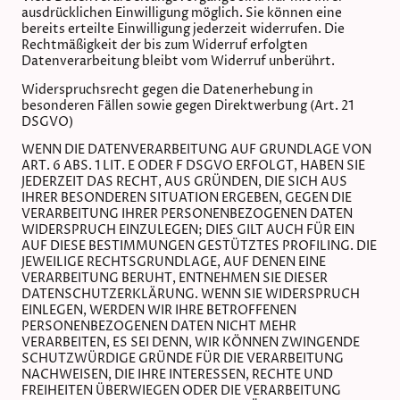
ausdrücklichen Einwilligung möglich. Sie können eine
bereits erteilte Einwilligung jederzeit widerrufen. Die
Rechtmäßigkeit der bis zum Widerruf erfolgten
Datenverarbeitung bleibt vom Widerruf unberührt.
Widerspruchsrecht gegen die Datenerhebung in
besonderen Fällen sowie gegen Direktwerbung (Art. 21
DSGVO)
WENN DIE DATENVERARBEITUNG AUF GRUNDLAGE VON
ART. 6 ABS. 1 LIT. E ODER F DSGVO ERFOLGT, HABEN SIE
JEDERZEIT DAS RECHT, AUS GRÜNDEN, DIE SICH AUS
IHRER BESONDEREN SITUATION ERGEBEN, GEGEN DIE
VERARBEITUNG IHRER PERSONENBEZOGENEN DATEN
WIDERSPRUCH EINZULEGEN; DIES GILT AUCH FÜR EIN
AUF DIESE BESTIMMUNGEN GESTÜTZTES PROFILING. DIE
JEWEILIGE RECHTSGRUNDLAGE, AUF DENEN EINE
VERARBEITUNG BERUHT, ENTNEHMEN SIE DIESER
DATENSCHUTZERKLÄRUNG. WENN SIE WIDERSPRUCH
EINLEGEN, WERDEN WIR IHRE BETROFFENEN
PERSONENBEZOGENEN DATEN NICHT MEHR
VERARBEITEN, ES SEI DENN, WIR KÖNNEN ZWINGENDE
SCHUTZWÜRDIGE GRÜNDE FÜR DIE VERARBEITUNG
NACHWEISEN, DIE IHRE INTERESSEN, RECHTE UND
FREIHEITEN ÜBERWIEGEN ODER DIE VERARBEITUNG